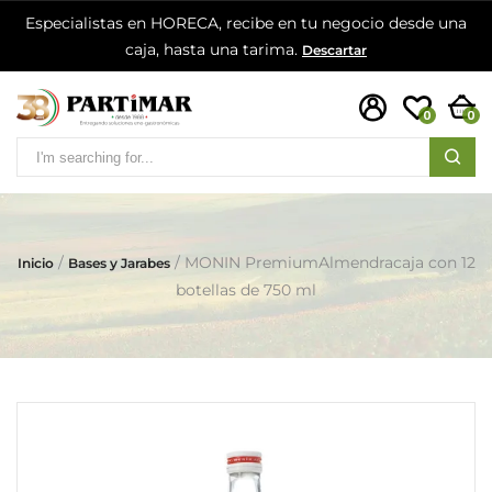
Especialistas en HORECA, recibe en tu negocio desde una
caja, hasta una tarima.
Descartar
0
0
MONIN PremiumAlmendracaja con 12
Inicio
Bases y Jarabes
botellas de 750 ml