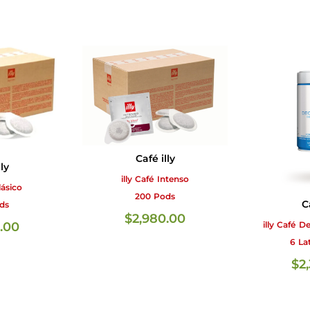
Café illy
ly
illy Café Intenso
lásico
200 Pods
C
ds
$
2,980.00
.00
illy Café 
6 La
$
2
AÑADIR AL CARRITO
AÑADIR AL CARRITO