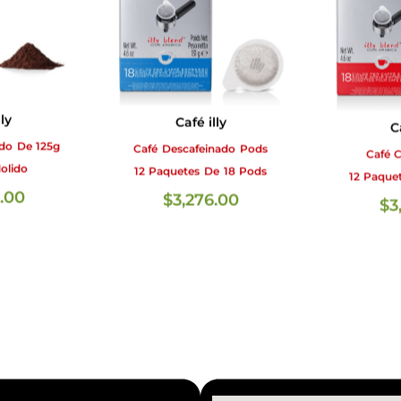
ly
Café illy
C
ado De 125g
Café Descafeinado Pods
Café C
olido
12 Paquetes De 18 Pods
12 Paque
.00
$
3,276.00
$
3
MÁS
LEER MÁS
LE