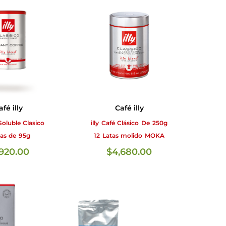
afé illy
Café illy
 Soluble Clasico
illy Café Clásico De 250g
tas de 95g
12 Latas molido MOKA
,920.00
$
4,680.00
AÑADIR AL CARRITO
LEER MÁS