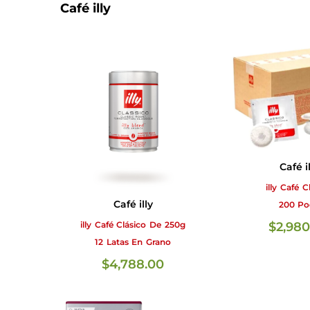
Café illy
Café il
illy Café C
Café illy
200 Po
$
2,980
illy Café Clásico De 250g
12 Latas En Grano
$
4,788.00
AÑADIR AL CARRITO