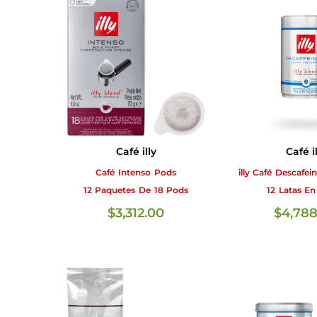
Café illy
Café il
Café Intenso Pods
illy Café Descafe
12 Paquetes De 18 Pods
12 Latas E
$
3,312.00
$
4,788
LEER MÁS