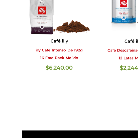
Café illy
Café il
illy Café Intenso De 192g
Café Descafein
16 Frac Pack Molido
12 Latas M
$
6,240.00
$
2,244
AÑADIR AL CARRITO
LEER 