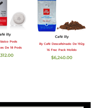
afé illy
Café illy
lásico Pods
illy Café Descafeinado De 192g
tes De 18 Pods
16 Frac Pack Molido
,312.00
$
6,240.00
ER MÁS
LEER MÁS