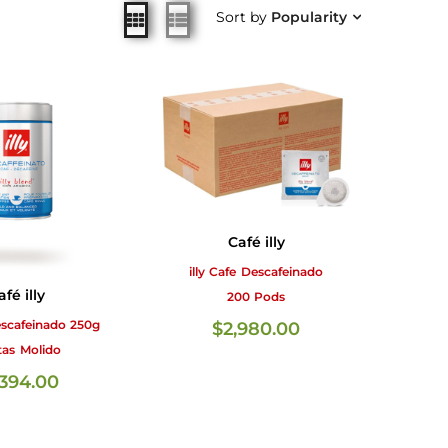
Sort by
Popularity
Café illy
illy Cafe Descafeinado
afé illy
200 Pods
Descafeinado 250g
$
2,980.00
tas Molido
,394.00
AÑADIR AL CARRITO
AÑADIR AL CARRITO