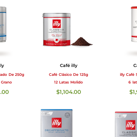
ly
Café illy
C
inado De 250g
Café Clásico De 125g
illy Café
n Grano
12 Latas Molido
6 la
.00
$
1,104.00
$
1
AÑADIR AL CARRITO
LEER MÁS