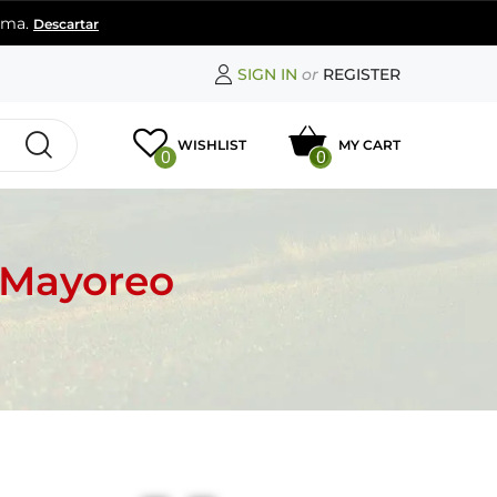
rima.
Descartar
SIGN IN
or
REGISTER
WISHLIST
MY CART
0
0
 Mayoreo