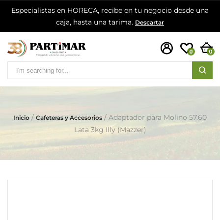
Especialistas en HORECA, recibe en tu negocio desde una
caja, hasta una tarima.
Descartar
0
0
Adaptador para Molino 57.60
Inicio
Cafeteras y Accesorios
Lata 3kg Illy (Mazzer)