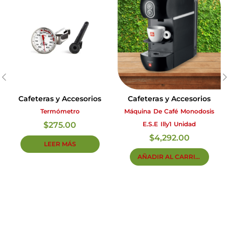
Cafeteras y Accesorios
Cafeteras y Accesorios
Termómetro
Máquina De Café Monodosis
$
275.00
E.S.E Illy1 Unidad
$
4,292.00
LEER MÁS
AÑADIR AL CARRITO