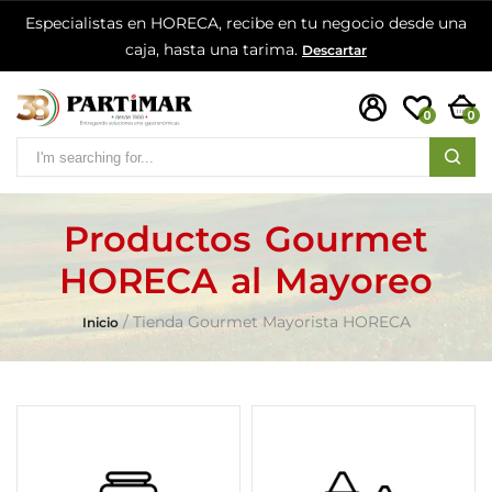
Especialistas en HORECA, recibe en tu negocio desde una
caja, hasta una tarima.
Descartar
0
0
Productos Gourmet
HORECA al Mayoreo
Tienda Gourmet Mayorista HORECA
Inicio